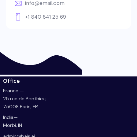
info@email.com
+1 840 841 25 69
Office
France —
25 rue de Ponthieu,
75008 Paris, FR
India—
Morbi, IN
admin@bajs.ai